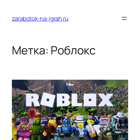
Перейти
к
zarabotok-na-igrah.ru
содержимому
Метка:
Роблокс