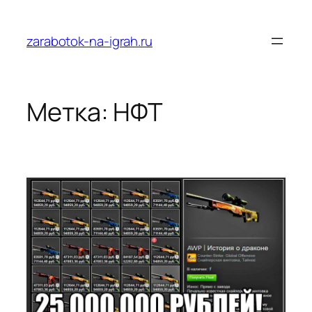
Перейти
к
zarabotok-na-igrah.ru
содержимому
Метка:
НФТ