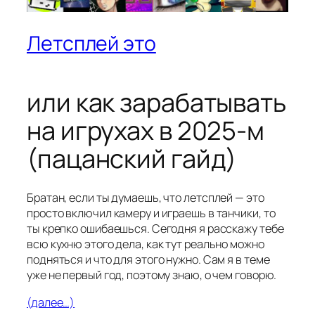
Летсплей это
или как зарабатывать
на игрухах в 2025-м
(пацанский гайд)
Братан, если ты думаешь, что летсплей — это
просто включил камеру и играешь в танчики, то
ты крепко ошибаешься. Сегодня я расскажу тебе
всю кухню этого дела, как тут реально можно
подняться и что для этого нужно. Сам я в теме
уже не первый год, поэтому знаю, о чем говорю.
(далее…)