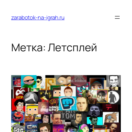
Перейти
к
zarabotok-na-igrah.ru
содержимому
Метка:
Летсплей