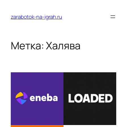
Перейти
к
zarabotok-na-igrah.ru
содержимому
Метка:
Халява