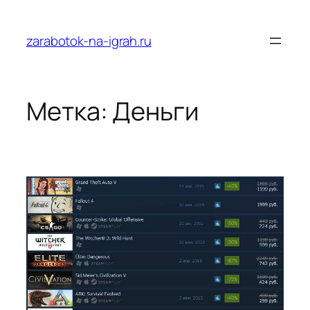
Перейти
к
zarabotok-na-igrah.ru
содержимому
Метка:
Деньги