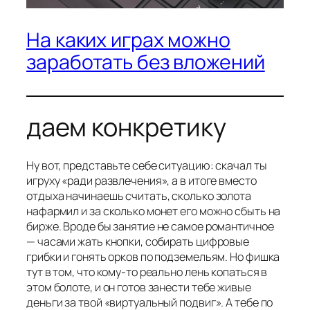
На каких играх можно
заработать без вложений
даем конкретику
Ну вот, представьте себе ситуацию: скачал ты
игруху «ради развлечения», а в итоге вместо
отдыха начинаешь считать, сколько золота
нафармил и за сколько монет его можно сбыть на
бирже. Вроде бы занятие не самое романтичное
— часами жать кнопки, собирать цифровые
грибки и гонять орков по подземельям. Но фишка
тут в том, что кому-то реально лень копаться в
этом болоте, и он готов занести тебе живые
деньги за твой «виртуальный подвиг». А тебе по