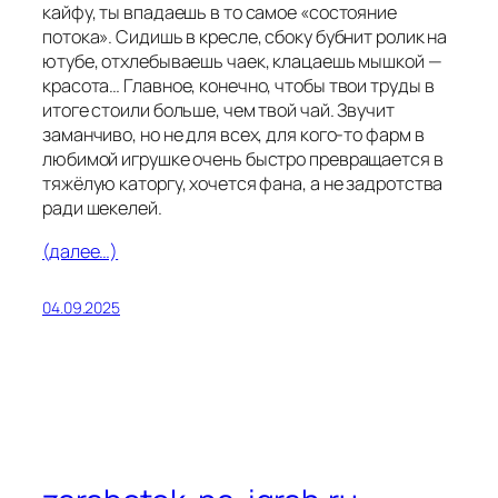
кайфу, ты впадаешь в то самое «состояние
потока». Сидишь в кресле, сбоку бубнит ролик на
ютубе, отхлебываешь чаек, клацаешь мышкой —
красота… Главное, конечно, чтобы твои труды в
итоге стоили больше, чем твой чай. Звучит
заманчиво, но не для всех, для кого-то фарм в
любимой игрушке очень быстро превращается в
тяжёлую каторгу, хочется фана, а не задротства
ради шекелей.
(далее…)
04.09.2025