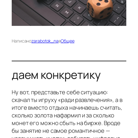
Написано
zarabotok_na
в
Общее
даем конкретику
Ну вот, представьте себе ситуацию:
скачал ты игруху «ради развлечения», а в
итоге вместо отдыха начинаешь считать,
сколько золота нафармил и за сколько
монет его можно сбыть на бирже. Вроде
бы занятие не самое романтичное —