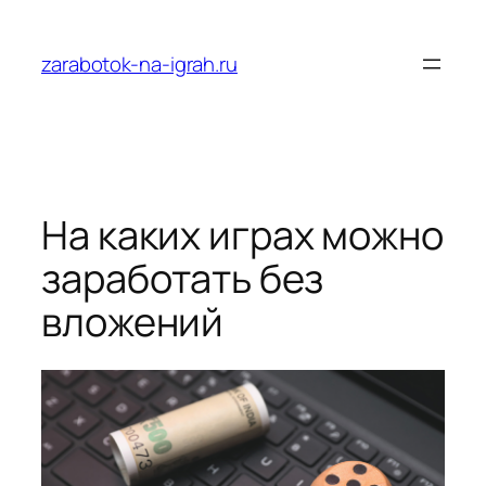
Перейти
к
zarabotok-na-igrah.ru
содержимому
На каких играх можно
заработать без
вложений