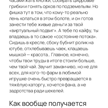
часами жать кнопки, собирать цифровые
грибки и гонять орков по подземельям. Но
фишка тут в том, что кому-то реально
лень копаться в этом болоте, и он готов
занести тебе живые деньги за твой
«виртуальный подвиг». А тебе по кайфу, ты
впадаешь в то самое «состояние потока».
Сидишь в кресле, сбоку бубнит ролик на
ютубе, отхлебываешь чаек, клацаешь
мышкой — красота… Главное, конечно,
чтобы твои труды в итоге стоили больше,
чем твой чай. Звучит заманчиво, но не для
всех, для кого-то фарм в любимой
игрушке очень быстро превращается в
тяжёлую каторгу, хочется фана, а не
задротства ради шекелей.
Как вообще получается