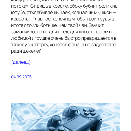
потока». Сидишь в кресле, сбоку бубнит ролик на
ютубе, отхлебываешь чаек, клацаешь мышкой —
красота… Главное, конечно, чтобы твои труды в
итоге стоили больше, чем твой чай. Звучит
заманчиво, но не для всех, для кого-то фарм в
любимой игрушке очень быстро превращается в
тяжёлую каторгу, хочется фана, а не задротства
ради шекелей.
(далее…)
04.09.2025