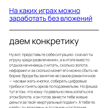
На каких играх можно
заработать без вложений
даем конкретику
Ну вот, представьте себе ситуацию: скачал ты
игруху «ради развлечения», а в итоге вместо
отдыха начинаешь считать, сколько золота
нафармил и за сколько монет его можно сбыть на
бирже. Вроде бы занятие не самое романтичное
— часами жать кнопки, собирать цифровые
грибки и гонять орков по подземельям. Но фишка
тут в том, что кому-то реально лень копаться в
этом болоте, и он готов занести тебе живые
деньги за твой «виртуальный подвиг». А тебе по
кайфу, ты впадаешь в то самое «состояние