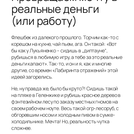
реальные деньги
(или работу)
Флешбек из далекого прошлого. Торчим как-то с
корешом на кухне, чай пьем, ага. Он такой: «Вот
бы как у Лукьяненко – сидишь в „диптауне“,
рубишься в любимую игру, а тебе за это реальные
деньги капают». Так-то, и он и я, как и многие
другие, со времен «Лабиринта отражений» этой
идеей загорелись.
Не, ну правда же, было бы круто?! Сидишь такой
на пляже в Геленжике и рубишь красное дерево в
фэнтезийном лесу по заказу местных гномов на
своем рабочем ноуте. Весь такой огр-лесоруб, с
обгоревшим носом и холодным пивом в сумке-
холодильнике. Мечта! Но, реальность чутка
сложнее.