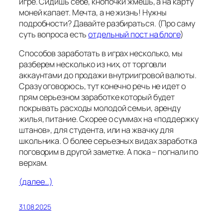
игре. Сидишь себе, кнопочки жмешь, а на карту
моней капает. Мечта, а не жизнь! Нужны
подробности? Давайте разбираться. (Про саму
суть вопроса есть
отдельный пост на блоге
)
Способов заработать в играх несколько, мы
разберем несколько из них, от торговли
аккаунтами до продажи внутриигровой валюты.
Сразу оговорюсь, тут конечно речь не идет о
прям серьезном заработке который будет
покрывать расходы молодой семьи, аренду
жилья, питание. Скорее о суммах на «поддержку
штанов», для студента, или на жвачку для
школьника. О более серьезных видах заработка
поговорим в другой заметке. А пока – погнали по
верхам.
(далее…)
31.08.2025